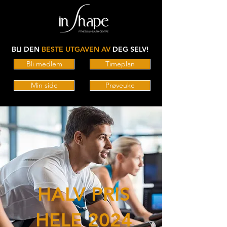
BLI DEN
BESTE UTGAVEN AV
DEG SELV!
Bli medlem
Timeplan
Min side
Prøveuke
HALV PRIS
HELE 2024