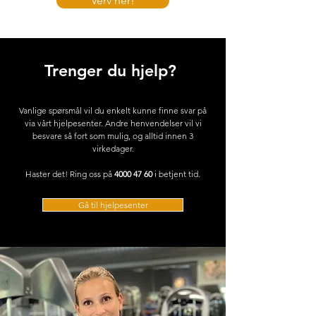
Verv her!
Trenger du hjelp?
Vanlige spørsmål vil du enkelt kunne finne svar på
via vårt hjelpesenter. Andre henvendelser vil vi
besvare så fort som mulig, og alltid innen 3
virkedager.
Haster det! Ring oss på
4000 47 60
i betjent tid.
Gå til hjelpesenter